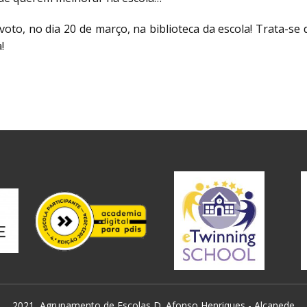
 voto, no dia 20 de março, na biblioteca da escola! Trata-s
!
2021, Agrupamento de Escolas D. Afonso Henriques - Alcanede