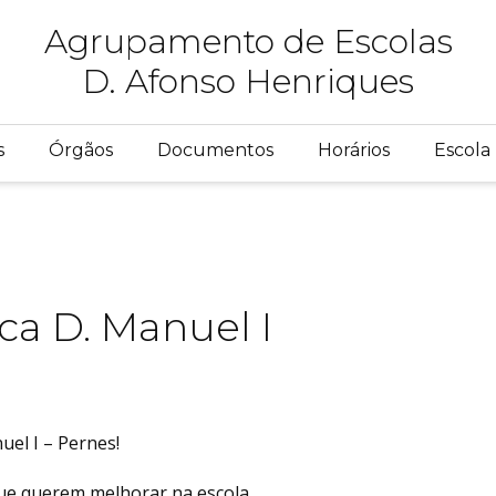
Agrupamento de Escolas
D. Afonso Henriques
s
Órgãos
Documentos
Horários
Escola 
ca D. Manuel I
uel I – Pernes!
 que querem melhorar na escola…