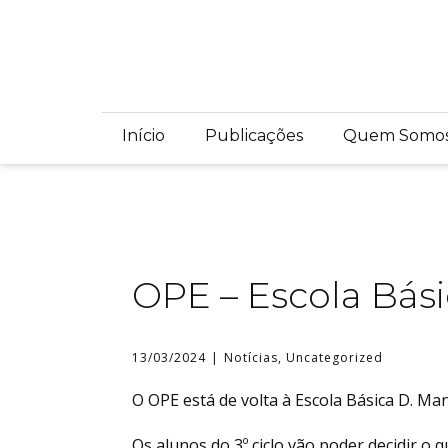
Início
Publicações
Quem Somo
OPE – Escola Bási
13/03/2024
Notícias
,
Uncategorized
O OPE está de volta à Escola Básica D. Man
Os alunos do 3º ciclo vão poder decidir o